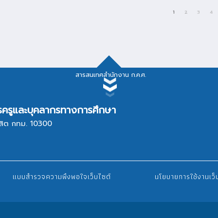
1
2
3
4
สารสนเทศสำนักงาน ก.ค.ศ.
สารสนเทศสำนักงาน ก.ค.ศ.
ครูและบุคลากรทางการศึกษา
สิต กทม. 10300
บบรายงานผลการปฏิบัติงาน
กฎหมาย/ระเบียบ, แบ
บสลิปเงินเดือน สป.
ระบบ e-office สป.
แบบสำรวจความพึงพอใจเว็บไซต์
นโยบายการใช้งานเว็
บบการลา สป.
ระบบจองห้องประชุม