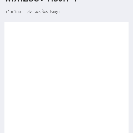
สล. จองห้องประชุม
เขียนโดย