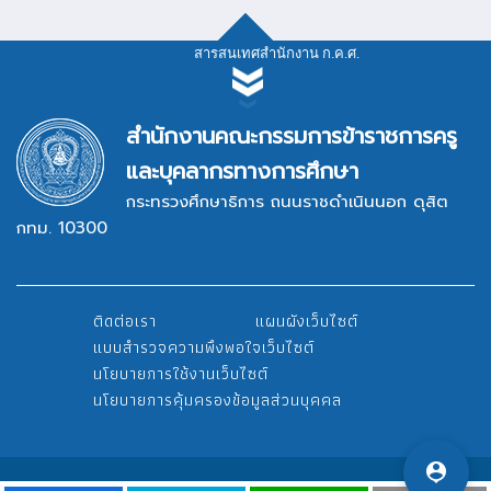
สารสนเทศสำนักงาน ก.ค.ศ.
สารสนเทศสำนักงาน ก.ค.ศ.
สำนักงานคณะกรรมการข้าราชการครู
และบุคลากรทางการศึกษา
กระทรวงศึกษาธิการ ถนนราชดำเนินนอก ดุสิต
กทม. 10300
ระบบสารบรรณอิเล็กทรอนิกส์
ติดต่อเรา
แผนผังเว็บไซต์
ระบบรายงานผลการปฏิบัติงาน
แบบสำรวจความพึงพอใจเว็บไซต์
นโยบายการใช้งานเว็บไซต์
นโยบายการคุ้มครองข้อมูลส่วนบุคคล
กฎหมาย/ระเบียบ, แบบฟอร์ม
