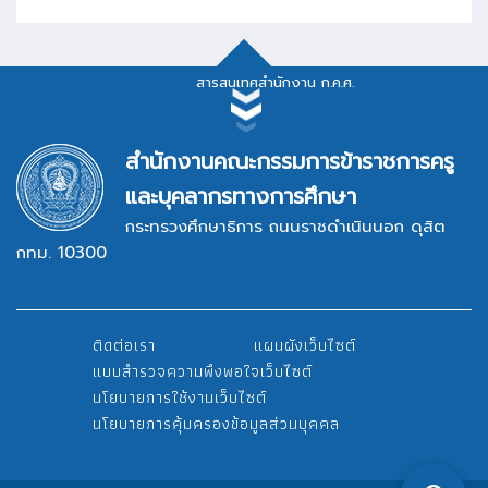
สารสนเทศสำนักงาน ก.ค.ศ.
สารสนเทศสำนักงาน ก.ค.ศ.
สำนักงานคณะกรรมการข้าราชการครู
และบุคลากรทางการศึกษา
กระทรวงศึกษาธิการ ถนนราชดำเนินนอก ดุสิต
กทม. 10300
ระบบสารบรรณอิเล็กทรอนิกส์
ติดต่อเรา
แผนผังเว็บไซต์
ระบบรายงานผลการปฏิบัติงาน
แบบสำรวจความพึงพอใจเว็บไซต์
นโยบายการใช้งานเว็บไซต์
นโยบายการคุ้มครองข้อมูลส่วนบุคคล
กฎหมาย/ระเบียบ, แบบฟอร์ม