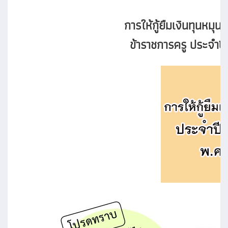
การให้กู้ยืมเงินทุนหมุนเ
ข้าราชการครู
ประจำป