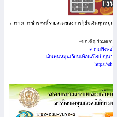
ตารางการชำระหนี้รายงวดของการกู้ยืมเงินทุนหมุนฯ อ
ขอเชิญร่วมตอบ
*
ความพึงพอใจ
เงินทุนหมุนเวียนเพื่อแก้ไขปัญหาห
https://sho